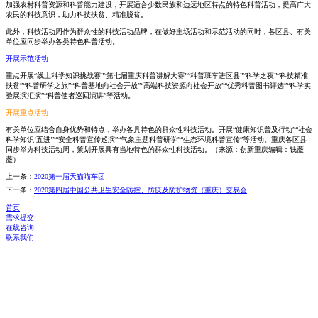
加强农村科普资源和科普能力建设，开展适合少数民族和边远地区特点的特色科普活动，提高广大
农民的科技意识，助力科技扶贫、精准脱贫。
此外，科技活动周作为群众性的科技活动品牌，在做好主场活动和示范活动的同时，各区县、有关
单位应同步举办各类特色科普活动。
开展示范活动
重点开展“线上科学知识挑战赛”“第七届重庆科普讲解大赛”“科普班车进区县”“科学之夜”“科技精准
扶贫”“科普研学之旅”“科普基地向社会开放”“高端科技资源向社会开放”“优秀科普图书评选”“科学实
验展演汇演”“科普使者巡回演讲”等活动。
开展重点活动
有关单位应结合自身优势和特点，举办各具特色的群众性科技活动。开展“健康知识普及行动”“社会
科学知识‘五进’”“安全科普宣传巡演”“气象主题科普研学”“生态环境科普宣传”等活动。重庆各区县
同步举办科技活动周，策划开展具有当地特色的群众性科技活动。（来源：创新重庆编辑：钱薇
薇）
上一条：
2020第一届天猫喵车团
下一条：
2020第四届中国公共卫生安全防控、防疫及防护物资（重庆）交易会
首页
需求提交
在线咨询
联系我们