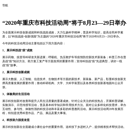
导航
“2020年重庆市科技活动周”将于8月23—29日举办
为全面展示科技创新成就和科技战疫成效，大力弘扬科学精神，普及科学知识，提高全民科学素
质，以“科技战疫•创新强国”为主题的“2020年重庆市科技活动周”将于2020年8月23—29日举办。
今年的科技活动周活动主要包括以下四方面内容：
1、展示科技战“疫”成效
展示药物、疫苗等科研攻关新进展；呼吸机、负压救护车等疫情防控新技术新装备；科普工作在普
及战“疫”知识方法、助力复工复产等方面发挥的重要作用；宣传科技战“疫”先进典型，讲好一线
战“疫”故事。
2、展示科技创新成就
展示大数据、人工智能、信息技术、生物技术等方面的新技术、新装备、新产品，彰显科技创新支
撑高质量发展的重要作用；推动科研机构、大学、大科学装置以及各类科技创新基地面向公众开
放。
3、体验美好生活活动
展示科技创新对改善和提升人民生活质量的显著成效。针对公众关注的科技热点，开展科普讲解、
实验演示、示范传授等活动，普及基本科学知识和常用技术方法。面对公众多样化科技需求，举办
互动性、参与性、体验性强的科技活动和丰富多彩的科普惠民活动。展示科技活动周20年发展历
程，特别是优秀科普作品、产品、展品及重大事项。
4、科技助力脱贫攻坚
展示科技创新在全面建成小康社会中的重要作用。送科技下乡进村入户，提供精准技术帮扶活动。