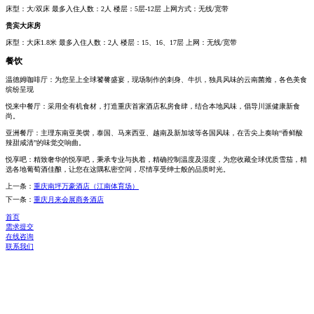
床型：大/双床 最多入住人数：2人 楼层：5层-12层 上网方式：无线/宽带
贵宾大床房
床型：大床1.8米 最多入住人数：2人 楼层：15、16、17层 上网：无线/宽带
餐饮
温德姆咖啡厅：为您呈上全球饕餮盛宴，现场制作的刺身、牛扒，独具风味的云南菌飨，各色美食
缤纷呈现
悦来中餐厅：采用全有机食材，打造重庆首家酒店私房食肆，结合本地风味，倡导川派健康新食
尚。
亚洲餐厅：主理东南亚美馔，泰国、马来西亚、越南及新加坡等各国风味，在舌尖上奏响“香鲜酸
辣甜咸清”的味觉交响曲。
悦享吧：精致奢华的悦享吧，秉承专业与执着，精确控制温度及湿度，为您收藏全球优质雪茄，精
选各地葡萄酒佳酿，让您在这隅私密空间，尽情享受绅士般的品质时光。
上一条：
重庆南坪万豪酒店（江南体育场）
下一条：
重庆月来会展商务酒店
首页
需求提交
在线咨询
联系我们