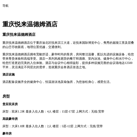
导航
重庆悦来温德姆酒店
重庆悦来温德姆酒店
重庆悦来温德姆酒店位于重庆渝北区悦来滨江大道，近悦来国际博览中心，隽秀的嘉陵江景及层叠
的山峦尽收眼底，地理位置优越，交通便利。
重庆悦来温德姆酒店拥有宽敞舒适，豪华时尚的客房，房间整洁温馨，配以先进的设施设备，给您
带来尊贵体验和高端享受。酒店一系列风格迥异的餐厅和酒廊、室内泳池、健身中心和水疗中心，
给您打造更趋完美的入住体验。酒店与会议中心相得益彰，提供多种设施完善的会议场地达12500
平米，灵活满足不同层次的需求，造就重庆会务酒店首选之地。
酒店设施
酒店配备设施齐全的健身中心，恒温游泳池及瑜伽房，为您放松身心，感受生活。
房型
贵宾双床房
床型：双床1.2米 最多入住人数：4人 楼层：15层-17层 上网方式：无线/宽带
高级豪华房
床型：大床1.8米 最多入住人数：2人 楼层：5层-12层 上网方式：无线/宽带
豪华房