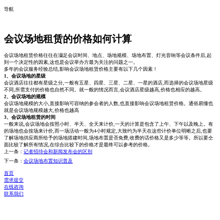
导航
会议场地租赁的价格如何计算
会议场地租赁价格往往在灡足会议时间、地点、场地规模、场地布置、灯光音响等会议条件后,起
到一个决定性的因素,这也是会议举办方最为关注的问题之一。
多年的会议服务经验总结,影响会议场地租赁价格主要有以下几个因素！
1、会议场地的星级
会议酒店往往都有星级之分,一般有五星、四星、三星、二星、一星的酒店,而选择的会议场地星级
不同,所需支付的价格也自然不同。就一般的情况而言,会议酒店星级越高,价格也相应的越高。
2、会议场地的规模
会议场地规模的大小,直接影响可容纳的参会者的人数,也直接影响会议场地租赁价格。通俗易懂也
就是会议场地规模越大,价格也越高
3、会议场地租赁的时间
一般来说,会议场地会按照小时、半天、全天来计价,一天的计算是包含了上午、下午以及晚上。有
的场地也会按场来计价,而一场活动一般为4小时规定,大致约为半天在这些计价单位明晰之后,也要
了解场地供应商所给予的场地搭建时间,场地布置是否免费,收费的话价格又是多少等等。所以要仝
面比较了解所有情况,在综合比较下的价格才是最终可以参考的价格。
上一条：
记者招待会和新闻发布会的区别
下一条：
会议场地布置知识普及
首页
需求提交
在线咨询
联系我们