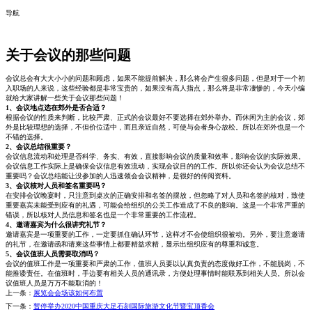
导航
关于会议的那些问题
会议总会有大大小小的问题和顾虑，如果不能提前解决，那么将会产生很多问题，但是对于一个初
入职场的人来说，这些经验都是非常宝贵的，如果没有高人指点，那么将是非常凄惨的，今天小编
就给大家讲解一些关于会议那些问题！
1、会议地点选在郊外是否合适？
根据会议的性质来判断，比较严肃、正式的会议最好不要选择在郊外举办。而休闲为主的会议，郊
外是比较理想的选择，不但价位适中，而且亲近自然，可使与会者身心放松。所以在郊外也是一个
不错的选择。
2、会议总结很重要？
会议信息流动和处理是否科学、务实、有效，直接影响会议的质量和效率，影响会议的实际效果。
会议信息工作实际上是确保会议信息有效流动，实现会议目的的工作。所以你还会认为会议总结不
重要吗？会议总结能让没参加的人迅速领会会议精神，是很好的传阅资料。
3、会议核对人员和签名重要吗？
在安排会议晚宴时，只注意到桌次的正确安排和名签的摆放，但忽略了对人员和名签的核对，致使
重要嘉宾未能受到应有的礼遇，可能会给组织的公关工作造成了不良的影响。这是一个非常严重的
错误，所以核对人员信息和签名也是一个非常重要的工作流程。
4、邀请嘉宾为什么很讲究礼节？
邀请嘉宾是一项重要的工作，一定要抓住确认环节，这样才不会使组织很被动。另外，要注意邀请
的礼节，在邀请函和请柬这些事情上都要精益求精，显示出组织应有的尊重和诚意。
5、会议值班人员需要取消吗？
会议的值班工作是一项重要和严肃的工作，值班人员要以认真负责的态度做好工作，不能脱岗，不
能推诿责任。在值班时，手边要有相关人员的通讯录，方便处理事情时能联系到相关人员。所以会
议值班人员是万万不能取消的！
上一条：
展览会会场该如何布置
下一条：
暂停举办2020中国重庆大足石刻国际旅游文化节暨宝顶香会